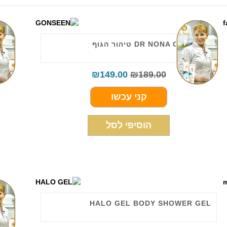
DR NONA GONSEEN טיהור הגוף
NT
₪
149.00
₪
189.00
קני עכשו
הוסיפי לסל
HALO GEL BODY SHOWER GEL
המ