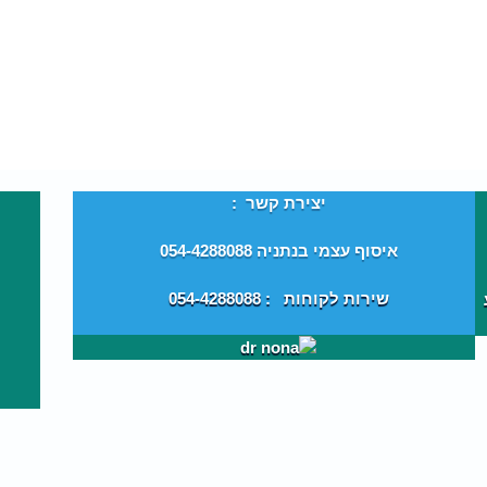
יצירת קשר :
איסוף עצמי בנתניה 054-4288088
שירות לקוחות : 054-4288088