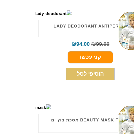
LADY DEODORANT ANTIPERSPIRA
₪
94.00
₪
99.00
קני עכשו
הוסיפי לסל
BEAUTY MASK FOR FACE מסכת בוץ ים
לח